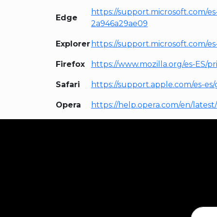
https://support.microsoft.com/e
Edge
2a946a29ae09
Explorer
https://support.microsoft.com/e
Firefox
https://www.mozilla.org/es-ES/pr
Safari
https://support.apple.com/es-es/g
Opera
https://help.opera.com/en/lates