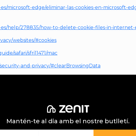
s-es/microsoft-edge/eliminar-las-cookies-en-microsoft
s-es/help/278835/how-to-delete-cookie-files-in-internet-
ivacy/websites/#cookies
uide/safari/sfri11471/mac
t/security-and-privacy/#clearBrowsingData
Mantén-te al dia amb el nostre butlletí.