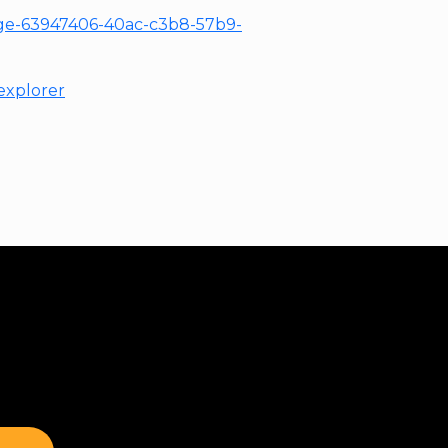
-edge-63947406-40ac-c3b8-57b9-
explorer