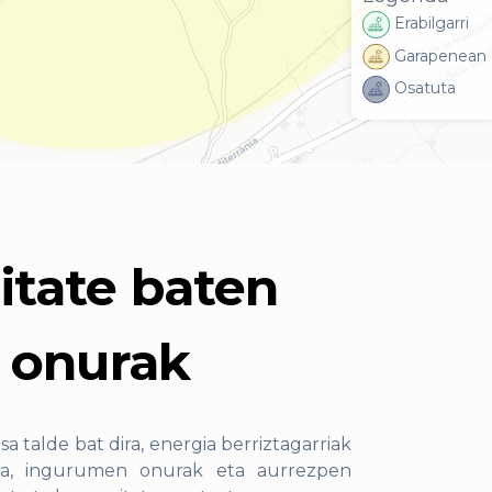
Erabilgarri
Garapenean
Osatuta
itate baten
n onurak
 talde bat dira, energia berriztagarriak
na, ingurumen onurak eta aurrezpen