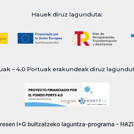
Hauek diruz lagunduta:
uak – 4.0 Portuak erakundeak diruz lagundu
resen I+G bultzatzeko laguntza-programa - HAZ