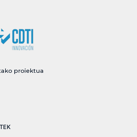
tako proiektua
ITEK