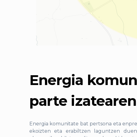
Energia komun
parte izateare
Energia komunitate bat pertsona eta enpresa
ekoizten eta erabiltzen laguntzen due