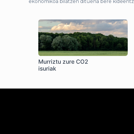
ekonomikoa bilatzen dituena bere kideentz
Murriztu zure CO2
isuriak