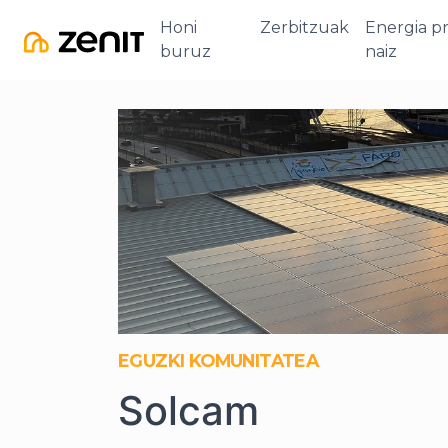
Honi
Zerbitzuak
Energia p
buruz
naiz
EGUZKI KOMUNITATEA
Solcam