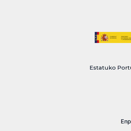
Estatuko Port
Enp