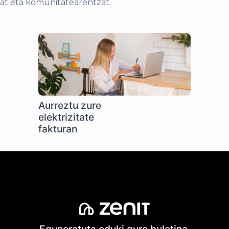
at eta komunitatearentzat.
Aurreztu zure
elektrizitate
fakturan
Eguneratuta eduki gure buletina.