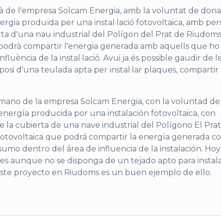
 de l'empresa Solcam Energia, amb la voluntat de dona
energia produïda per una instal·lació fotovoltaica, amb pe
ta d'una nau industrial del Polígon del Prat de Riudoms,
ue podrà compartir l'energia generada amb aquells que ho
nfluència de la instal·lació. Avui ja és possible gaudir de l
osi d'una teulada apta per instal·lar plaques, compartir
ano de la empresa Solcam Energia, con la voluntad de 
 energía producida por una instalación fotovoltaica, con
 la cubierta de una nave industrial del Polígono El Pra
 fotovoltaica que podrá compartir la energía generada c
umo dentro del área de influencia de la instalación. Hoy
les aunque no se disponga de un tejado apto para instal
y este proyecto en Riudoms es un buen ejemplo de ello.