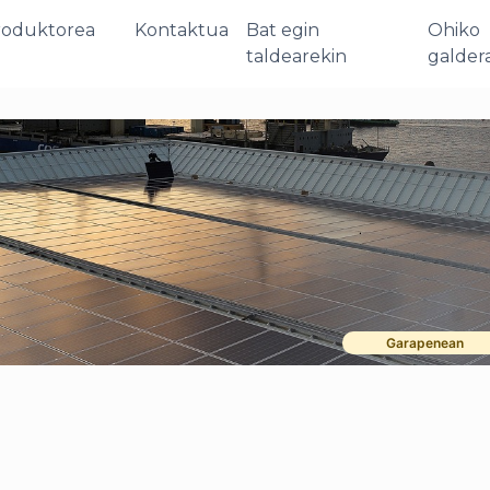
roduktorea
Kontaktua
Bat egin
Ohiko
taldearekin
galder
Garapenean