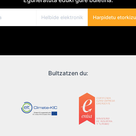
Harpidetu etorkiz
Bultzatzen du: