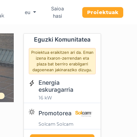
Saioa
eu
Proiektuak
ak
hasi
Eguzki Komunitatea
Proiektua eraikitzen ari da. Eman
izena itxaron-zerrendan eta
plaza bat berriro erabilgarri
dagoenean jakinaraziko dizugu.
Energia
eskuragarria
16 kW
Promotorea
Solcam Solcam