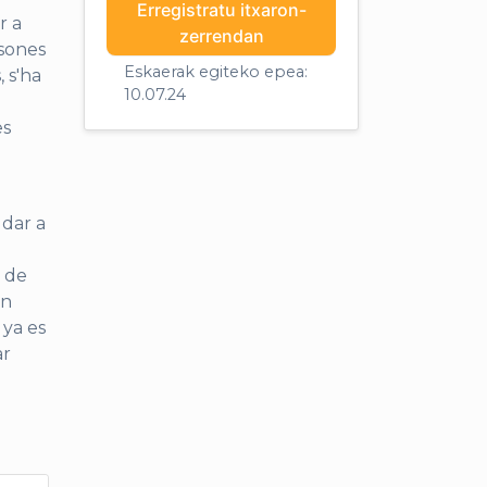
Erregistratu itxaron-
r a
zerrendan
rsones
Eskaerak egiteko epea:
 s'ha
10.07.24
es
dar a
t de
on
 ya es
ar