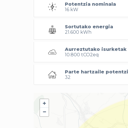
Potentzia nominala
16 kW
Sortutako energia
21.600 kWh
Aurreztutako isurketak
10.800 tCO2eq
Parte hartzaile potentz
32
+
−