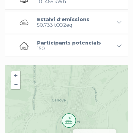
101.466 kWh
Estalvi d'emissions
50.733 tCO2eq
Participants potencials
150
+
−