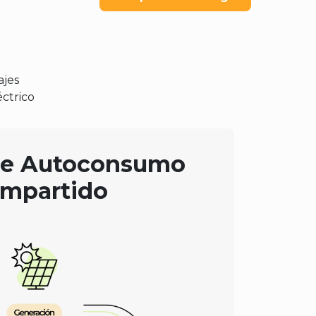
ajes
éctrico
de Autoconsumo
mpartido