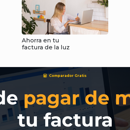
Ahorra en tu
factura de la luz
Comparador Gratis
 de
pagar de 
tu factura